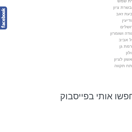
ת שמש
שרת ציון
עת זאב
דיעין
ושלים
ודה ושומרון
 אביב
מת גן
לון
שון לציון
ח תקווה
פשו אותי בפייסבוק