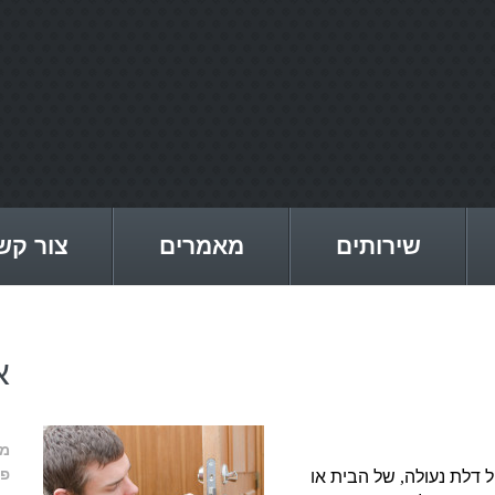
שירותים
מאמרים
צור קש
א
מע
פס
 דלת נעולה
,
של הבית או