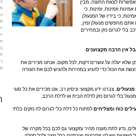
בי
אפשרות לצאת החוצה
,
מבין
מב
מינות וזמינות
.
זמינות
,
כי
גב
מינות
,
כי בידיו של המנעולן
מו
אתם מחפשים מנעולן זמין
,
יר
כב בלי לגרום נזק ובמחירים
יה
תל
בר
ל אין הרבה מקצוענים
חו
רא
ן שלא יעלה על עשרים דקות
,
לכל מקום
.
אנחנו מכירים את
פת
עשה את הכול כדי להגיע במהירות ולהגיש לכם את העזרה
מנעולים
.
צברנו ידע מקצועי וניסיון רב
.
אנו מכירים את כל סוגי
מנעול בלי לגרום נזק לדלת הבית או לדלת הרכב
.
ח
ילים כוח ומצליחים
לפתוח כל דלת בלי לגרום לה נזקים בלתי
לים
,
נדע לתת מענה מהיר ומקצועי גם לכם בכל מקרה של
 השיטות ויש לנו פתרונות יצירתיים בכל מצב ולכל תקלה
.