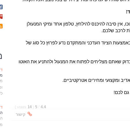
ד
!
כו
,
אין סיבה להיכנס להילחץ
,
טלפון אחד ומיקי המנעולן
ת לרכב שלכם
.
אמצעות הציוד העדכני והמתקדם נדע לפרוץ כל סוג של
מ
נבדוק שאתם מצליחים לפתוח את המנעול ולהתניע את האוטו
דצמ
מנ
אדיב ומקצועי ומחירים אטרקטיביים
.
מנ
ומ
גם לכם
!
לד
דצמ
)
votes
14
(
5
/
4.4
הח
קישור
הח
מנ