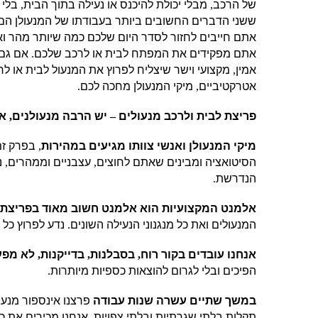
של הרכב
,
מבלי יכולת להיכנס או נעילה בתוך הבית
,
בלי 
ששני הדברים החשובים ביותר בעבודתו של המנעולן הם א
אתם חייבים לחזור לסדר היום שלכם כמה שיותר מהר וא
אתם מפקידים את המפתח לבית או לרכב שלכם
.
אם גם 
אמין
,
מקצועי וישר שיצליח לפרוץ את המנעול לבית או לר
אטרקטיביים
,
מיקי המנעולן מחכה לכם
.
פריצת לבית ולרכב מנעולים
–
יש הרבה מנעולנים
,
אב
מיקי המנעולן ואנשי צוותו מגיעים במהירות
,
בפרק זמ
הסיטואציה ומבינים שאתם לחוצים
,
עצבניים וממהרים
,
נ
הנדרשת
.
אלמנט המקצועיות הוא אלמנט חשוב מאוד בפריצת 
המנעולים ואת כל מנגנוני הנעילה השונים
.
נדע לפרוץ כל 
אנחנו עובדים בקור רוח
,
בסבלנות
,
בדייקנות
,
לא מפע
הפיכים ובלי לגרום להוצאות כספיות מיותרות
.
במשך שתיים עשרה שנות עבודה
פרצנו אינספור מנעו
תקלות בלתי שגרתיות ובלתי צפויות
.
אנחנו מכירים את כל