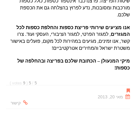
שיטות הפריצה
.
פרצנו כבר אינספור כספות
,
כולל כספות
מורכבות ומסובכות
,
נדע לפרוץ בהצלחה גם את הכספת
שלכם
.
אנו מציעים שירותי פריצת כספות והחלפת כספות לכל
המגזרים
,
למגזר הפרטי
,
למגזר הציבורי
,
העסקי ועוד
.
צרו
קשר
,
אנו זמינים
,
מגיעים במהירות לכל מקום
,
פועלים באישור
משטרת ישראל והמחירים אטרקטיביים
!
מיקי המנעולן
–
הכתובת שלכם בפריצה ובהחלפה של
כספות
!
)
votes
9
(
5
/
5
מאי 20, 2013
קישור