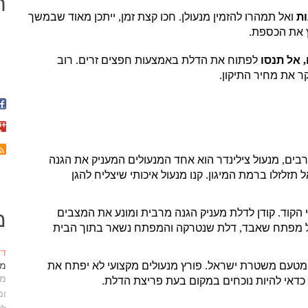
ח
ת
ואל תמהרו להזמין מנעולן
.
חכו קצת זמן
,
ייתכן מאוד שבמשך
ץ את הכספת
.
,
אל תנסו
לפתוח את הדלת באמצעות חפצים זרים
.
רוב
קר את מחיר התיקון
.
רבים
,
מנעול צילינדר הוא אחד המנעולים המעניק את הגנה
 תזלזלו ברמת המיגון
.
קנו מנעול איכותי שיצליח להגן
 הקוד
.
קודן לדלת מעניק הגנה מרבית ומונע את המצבים
מ
ל מפתח שאבד
,
דלת שנטרקה והמפתח נשאר בתוך הבית
דצמ
כה מטעם משטרת ישראל
.
פורץ מנעולים מקצועי לא יפתח את
מנ
מנ
כדאי להיות נוכחים במקום בעת פריצת הדלת
.
ומ