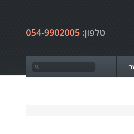
טלפון:
054-9902005
ר