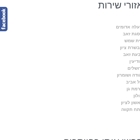
זורי שירות
לה אדומים
גת זאב
ת שמש
שרת ציון
עת זאב
דיעין
ושלים
ודה ושומרון
 אביב
מת גן
לון
שון לציון
ח תקווה