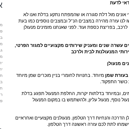
א
דאי לדעת
 אונים מול דלת סגורה או שהמפתח נתקע בדלת ואנו לא
ו לנו עזרה מהירה במצבים הנ
"
ל ובמצבים נוספים כמו בעת
מע
לרכב
,
בפריצת כספת ועוד
.
לפני שאנחנו מזמינים מנעולן
פס
בי
מב
ם עשרה שנים ומעניק שירותים מקצועיים למגזר הפרטי,
גב
רותי המנעולנות לבית ולרכב
מו
יר
ים מנעולן
יה
 בעזרת שמן
מיוחד
.
בחנויות לחומרי בניין מוכרים שמן מיוחד
תל
 כושר התפקוד
.
בר
חו
ים
,
ובמיוחד בדלתות יקרות
,
החלפת המנעול תפגע בדלת
רא
עול נוסף
,
מנעול עליון
,
ולהשתמש בו במקום המנעול
פת
ן הדרכה והנחיות דרך הטלפון
.
מנעולנים מקצועיים ואחראיים
ישמחו לתת לכם עזרה ראשונה דרך הטלפון
.