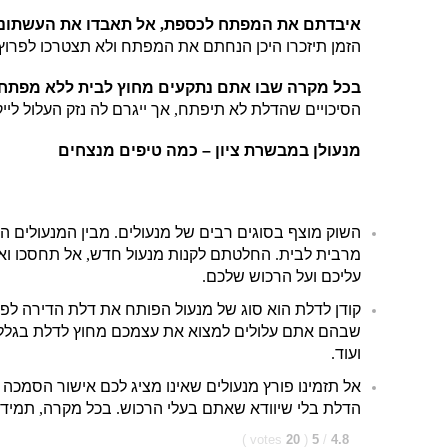
איבדתם את המפתח לכספת
,
אל תאבדו את העשתונו
הזמן תיזכרו היכן הנחתם את המפתח ולא תצטרכו לפרו
בכל מקרה שבו אתם נתקעים מחוץ לבית ללא מפתח
הסיכויים שהדלת לא תיפתח
,
אך ייגרם לה נזק העלול ליי
מנעולן במבשרת ציון – כמה טיפים מנצחים
השוק מוצף בסוגים רבים של מנעולים
.
מבין המנעולים ה
מרבית לבית
.
החלטתם לקנות מנעול חדש
,
אל תחסכו ואל
עליכם ועל הרכוש שלכם
.
קודן לדלת הוא סוג של מנעול הפותח את דלת הדירה לפי
שבהם אתם עלולים למצוא את עצמכם מחוץ לדלת בגל
ועוד
.
אל תזמינו פורץ מנעולים שאינו מציג לכם אישור הסמ
הדלת בלי שיוודא שאתם בעלי הרכוש
.
בכל מקרה
,
תמיד 
)
votes
20
(
5
/
4.8