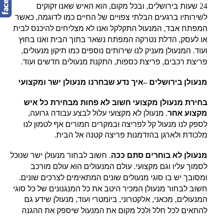
24
שעות בירושלים
,
ובכל מקום
,
הוא האיש שאנו זקוקים
לשירותיו ברגעים הבלתי צפויים של החיים כמו לדוגמה
,
כאשר
המפתח אבד
,
המנעול התקלקל ואנו לא מצליחים להיכנס לבית
או לעסק
,
הדלת נטרקה המפתח נשאר בתוך הבית ואנו בחוץ
ועוד
.
המנעולן מעניק לנו שירותים נוספים כמו תיקון מנעולים
,
פריצת רכבים
,
פריצת כספות
,
התקנת מנעולים חדשים ועוד
.
מנעולן בירושלים
–
איך נדע שבחרנו מנעולן ישר ומקצועי
בחירת מנעולן מקצועי חשוב לא פחות מבחירת כל איש
מקצוע אחר
.
מנעולן לא מקצועי עלול לבצע עבודה גרועה
,
לספק לנו מנעול קל לפריצה ובמקרים חמורים אף לטמון לנו
מלכודת ולארגן בהזדמנות פריצה קטנה אל הבית
.
מנעולן לא בוחרים סתם ככה
.
חשוב לבחור מנעולן ישר שנוכל
לסמוך עליו וגם מקצועי
.
עולם המנעולים הוא עולם מורכב
ומסובך יש בו סוגי מנעולים שונים המתאימים לצרכים שונים
.
חשוב לבחור מנעולן המכיר היטב את כל המנגנונים של כל סוגי
המנעולים
,
מכאני
,
אלקטרוני
,
ביומטרי ועוד
,
מנעולן שידע גם
להתאים לכל חלל ולכל מקום את המנעול שיספק את ההגנה