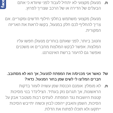
ת.
מנעולן מקצועי לא יתחיל לעבוד לפני שיוודא כי אתם
הבעלים של הדירה או של הרכב שצריך לפרוץ
.
מנעולן מקצועי משתמש בחלקי חילוף חדשים ומקוריים
.
אם
צריך להחליף לכם חלק במנעול
,
בקשו לראות את האריזה
המקורית
.
והטוב ביותר
,
לפני שאתם בוחרים מנעולן חפשו עליו
המלצות
.
אפשר לבקש המלצות מחברים או משכנים
ואפשר גם להיעזר ברשת האינטרנט
.
ש?
כאשר אני מכניס/ה את המפתח למנעול, אך הוא לא מסתובב.
חברים המליצו לי לשים שמן בחור המנעול. כדאי?
ת.
לא מומלץ
.
אומנם הכנסת שמן עשויה לעזור בדקות
הראשונות
,
אך תגרום נזק בעתיד
.
הצילינדר בנוי מסיכות
קטנות היושבות נגד המפתח
.
לעתים רבות מצטבר אבק על
הסיכות
,
השמן והאבק ייהפכו לבוץ וכשזה יתייבש הסיכות
ייתקעו ולא תוכלו לפתוח את הדלת
.